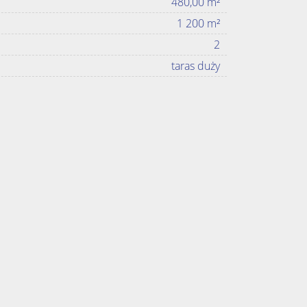
480,00 m²
1 200 m²
2
taras duży