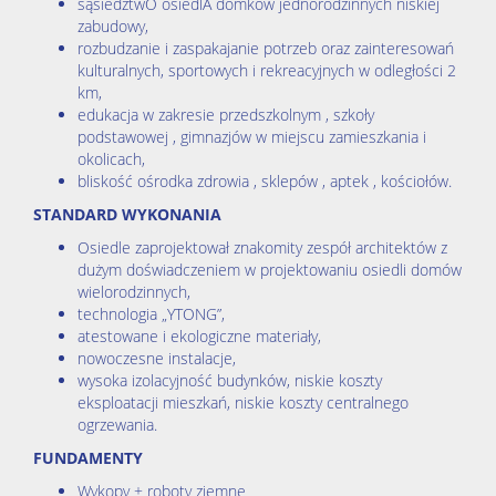
sąsiedztwO osiedlA domków jednorodzinnych niskiej
zabudowy,
rozbudzanie i zaspakajanie potrzeb oraz zainteresowań
kulturalnych, sportowych i rekreacyjnych w odległości 2
km,
edukacja w zakresie przedszkolnym , szkoły
podstawowej , gimnazjów w miejscu zamieszkania i
okolicach,
bliskość ośrodka zdrowia , sklepów , aptek , kościołów.
STANDARD WYKONANIA
Osiedle zaprojektował znakomity zespół architektów z
dużym doświadczeniem w projektowaniu osiedli domów
wielorodzinnych,
technologia „YTONG”,
atestowane i ekologiczne materiały,
nowoczesne instalacje,
wysoka izolacyjność budynków, niskie koszty
eksploatacji mieszkań, niskie koszty centralnego
ogrzewania.
FUNDAMENTY
Wykopy + roboty ziemne