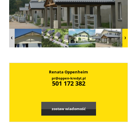
warto?
hipotecz
Kredyty
dla
Renata Oppenheim
pr@oppen-kredyt.pl
przedsię
501 172 382
Kredyty
zostaw wiadomość
dla