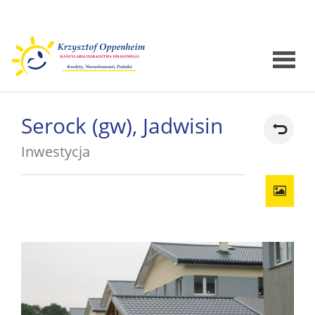
Strona
Serock (gw), Jadwisin
główna
Inwestycja
O
Kancelar
Krzyszto
-
Oppenh
Kredyty
dlaczeg
Kredyty