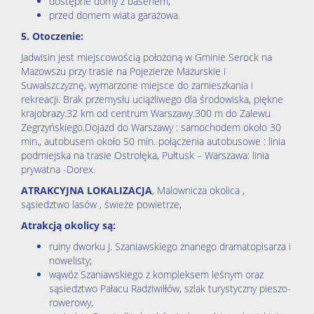
Kontakt
dostępne domy z basenem,
przed domem wiata garażowa.
5. Otoczenie:
Blog
J
adwisin jest miejscowością położoną w Gminie Serock na
Mazowszu przy trasie na Pojezierze Mazurskie i
Suwalszczyznę, wymarzone miejsce do zamieszkania i
rekreacji.
Brak przemysłu uciążliwego dla środowiska, piękne
krajobrazy.32 km od centrum Warszawy.300 m do Zalewu
Zegrzyńskiego.Dojazd do Warszawy : samochodem około 30
min., autobusem około 50 min. połączenia autobusowe : linia
podmiejska na trasie Ostrołęka, Pułtusk – Warszawa: linia
prywatna -Dorex.
ATRAKCYJNA LOKALIZACJA
, Malownicza okolica ,
sąsiedztwo lasów , świeże powietrze,
Atrakcją okolicy są:
ruiny dworku J. Szaniawskiego znanego dramatopisarza i
nowelisty;
wąwóz Szaniawskiego z kompleksem leśnym oraz
sąsiedztwo Pałacu Radziwiłłów, szlak turystyczny pieszo-
rowerowy,