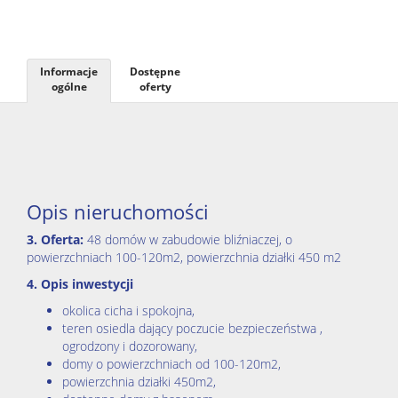
dewelop
Informacje
Dostępne
Restrukt
ogólne
oferty
i
Opis nieruchomości
oddłużan
3.
Oferta:
48 domów w zabudowie bliźniaczej, o
powierzchniach 100-120m2, powierzchnia działki 450 m2
Nieruch
4.
Opis inwestycji
okolica cicha i spokojna,
teren osiedla dający poczucie bezpieczeństwa ,
Podatki
ogrodzony i dozorowany,
domy o powierzchniach od 100-120m2,
powierzchnia działki 450m2,